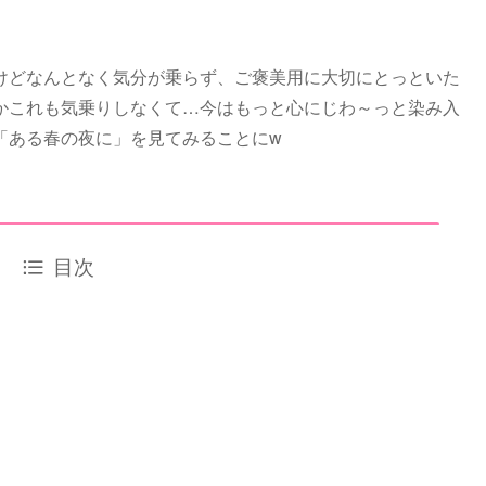
けどなんとなく気分が乗らず、ご褒美用に大切にとっといた
かこれも気乗りしなくて…今はもっと心にじわ～っと染み入
「ある春の夜に」を見てみることにw
目次