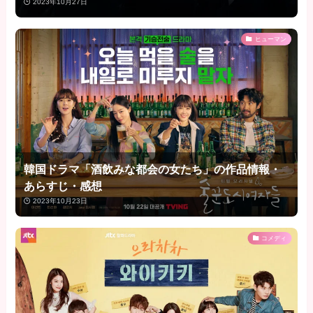
2023年10月27日
ヒューマン
韓国ドラマ「酒飲みな都会の女たち」の作品情報・
あらすじ・感想
2023年10月23日
コメディ