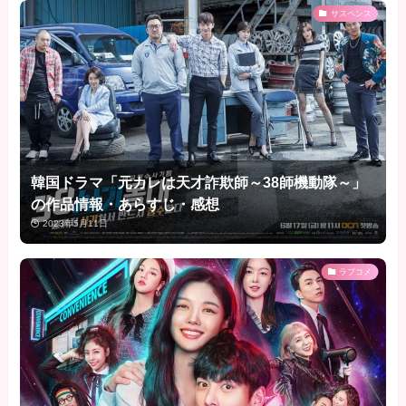
サスペンス
韓国ドラマ「元カレは天才詐欺師～38師機動隊～」
の作品情報・あらすじ・感想
2023年5月11日
ラブコメ