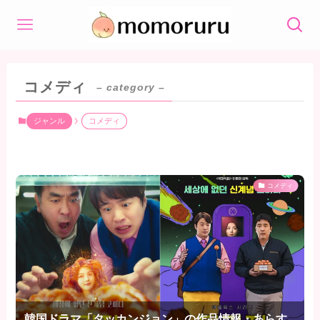
コメディ
– category –
ジャンル
コメディ
コメディ
韓国ドラマ「タッカンジョン」の作品情報・あらす