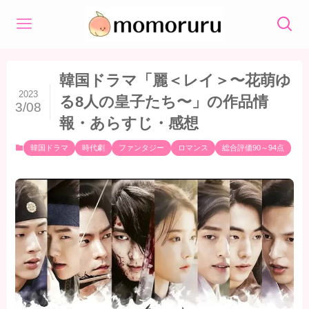
韓国ドラマ「麗＜レイ＞〜花萌ゆ
2023
る8人の皇子たち〜」の作品情
3/08
報・あらすじ・感想
韓国ドラマ
時代劇
ファンタジー
ロマンス
総合評価90～94点