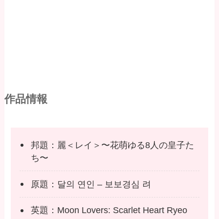
作品情報
邦題：麗＜レイ＞〜花萌ゆる8人の皇子た
ち〜
原題：달의 연인 – 보보경심 려
英題：Moon Lovers: Scarlet Heart Ryeo