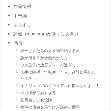
作品情報
予告編
あらすじ
評価（momoruruが勝手に採点♪）
感想
皇子さまたちの温泉物語始まるw
誰が何番目か全然わからん…
ウク皇子は放置プレイが過ぎます～
人生に絶望して転生したら…余計に悪化し
た！？
イ・ジュンギのビジュアルに慣れないよ～！
ペガ様が可愛すぎる～！！
見目麗しい女優陣！
物事の価値を男だけが決める世界