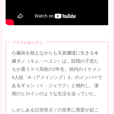
ドラマのあらすじ
心臓病を抱えながらも天真爛漫に生きる令
嬢ダノ（キム・ヘユン）は、財閥の子息た
ちが通うスリ高校の2年生。校内のイケメン
3人組「A（アメイジング）3」のメンバーで
あるギョン（イ・ジェウク）と婚約し、漫
画のヒロインのような生活を送っていた。
しかしある日突然ダノの世界に異変が起こ