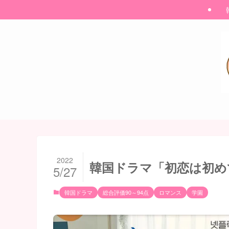
2022
韓国ドラマ「初恋は初め
5/27
韓国ドラマ
総合評価90～94点
ロマンス
学園