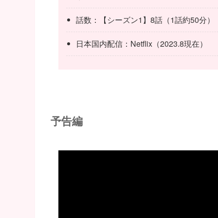
話数：【シーズン1】8話（1話約50分）
日本国内配信：Netflix（2023.8現在）
予告編