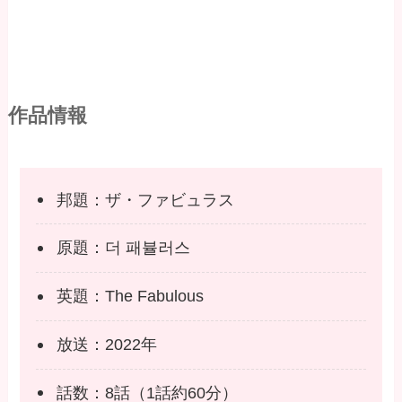
作品情報
邦題：ザ・ファビュラス
原題：더 패뷸러스
英題：The Fabulous
放送：2022年
話数：8話（1話約60分）