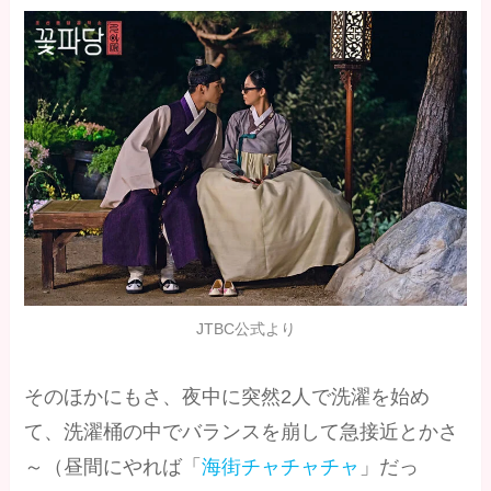
JTBC公式より
そのほかにもさ、夜中に突然2人で洗濯を始め
て、洗濯桶の中でバランスを崩して急接近とかさ
～（昼間にやれば「
海街チャチャチャ
」だっ