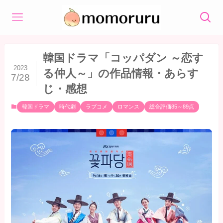
韓国ドラマ「コッパダン ～恋す
2023
る仲人～」の作品情報・あらす
7/28
じ・感想
韓国ドラマ
時代劇
ラブコメ
ロマンス
総合評価85～89点